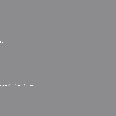
vre
igne 4 - Grez Doiceau