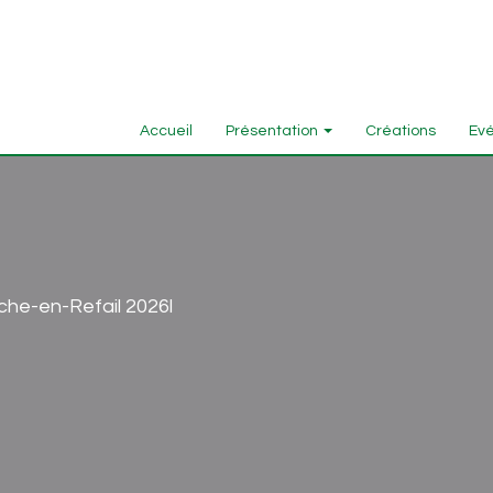
Accueil
Présentation
Créations
Evé
sche-en-Refail 2026l